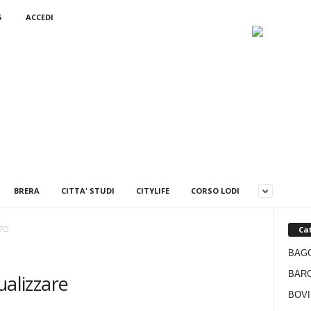
6
ACCEDI
BRERA
CITTA' STUDI
CITYLIFE
CORSO LODI
Cat
ETO
BAG
BAR
ualizzare
BOVI