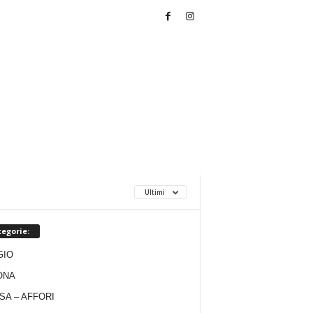
Ultimi
egorie:
GIO
ONA
SA – AFFORI