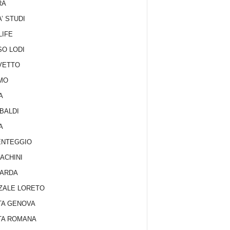
RA
A’ STUDI
LIFE
O LODI
VETTO
MO
A
BALDI
A
ENTEGGIO
ACHINI
UARDA
ZALE LORETO
TA GENOVA
TA ROMANA