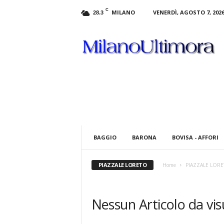
C
MILANO
VENERDÌ, AGOSTO 7, 202
28.3
M
i
l
a
n
o
U
l
t
i
m
BAGGIO
BARONA
BOVISA - AFFORI
o
r
a
PIAZZALE LORETO
Home
PIAZZALE LOR
.
i
t
Nessun Articolo da vis