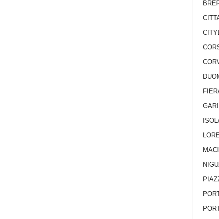
BRE
CITT
CITY
CORS
COR
DUO
FIER
GARI
ISOL
LOR
MACI
NIG
PIAZ
POR
POR